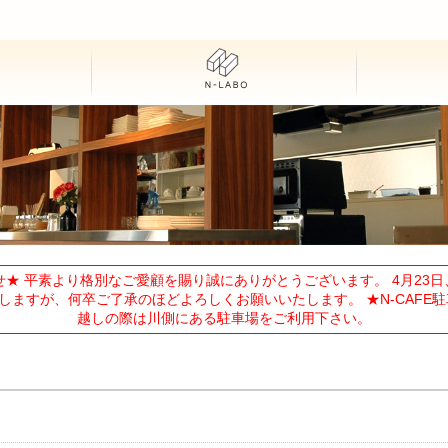
★ 平素より格別なご愛顧を賜り誠にありがとうございます。 4月23日、
ますが、何卒ご了承のほどよろしくお願いいたします。 ★N-CAFE駐
越しの際は川側にある駐車場をご利用下さい。